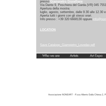
presso
Giampietro Gioielliere
Via Dante 9, Peschiera del Garda.(VR) 045 755
Apertura della mostra:
luglio, agosto, settembre, dalle 9.30 alle 12.30 e
Aperta tutti i giorni con gli stessi orari.
Info presso : +39 320 6668130 oppure
info@non
LOCATION
Save Catalogo_Giampietro_Loveday.pdf
Associazione NONEART - P.zza Alberto Dalla Chiesa 2, P