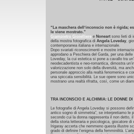
“La maschera dellʼinconscio non è rigida; es
le viene mostrato.”
Giampietro Gioielliere
e
Noneart
sono lieti di 
della mostra fotografica di
Angela Loveday
, gi
contemporanea italiana e internazionale.
Dopo svariati riconoscimenti e mostre internazio
approdano a Peschiera del Garda, per una delle 
Loveday, la cui estetica si pone a cavallo tra un
neodecadentista e neo-romantica, dimostra unʼin
valorizzazione non solo della diversità, ma anch
personale approccio alla realtà fenomenica e 
una spiccata sensibilità. Le sue opere sono unic
mostrano una realtà rifratta, così, come un dia
TRA INCONSCIO E ALCHIMIA: LE DONNE D
Le fotografie di Angela Loveday si possono defin
antico sogno di simmetria”, se interpretiamo le p
secondo cui la donna rappresenta il non detto, 
della storia letteraria e psicologica, giocatore di
Irigaray accerta che nemmeno questa illustre sc
grado di definire l’enigma della femminilità. L’a