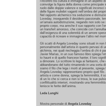
l’incontro tra cultura e immagine in un aspetto
coinvolge la figura della donna come principale i
ruolo dalle doppie valenze e significati inconsci r
delle figure muliebri vaganti nell’ombra del propr
Nel rapporto alchemico tra seduzione e distruzi
Loveday, inseguendo il desiderio passionale, le
un’amara autodistruzione, negando non solo se s
proprio corpo, ma annche il suo rapporto con l’
un transfert amoroso, che coincide con l’annull
dall’esigenza di una solennità di un amore spess
capacità di ricreare e immaginare l’altro nel mo
Gli scatti di Angela Loveday sono situati in non l
personalmente dall’artista in quanto pervasi di u
alchimia, nei quali riecheggia l’ombra di chi è p
Javier Marìas, in un suo famoso libro spiega l’e
to haunt e di quello francese hanter, il loro sign
a dimorare. Lo scrittore lo lega ai fantasmi, che
abbandonano del tutto rimanendo in una sorta di
siamo il filo che lega i morti al presente, spiega
Angela Loveday rappresentano proprio quel filo
artista e come donna, spiega la femminilità, il s
di un Io che si cerca e non si trova, le sue pulsi
conflittualità interiori, mostrando una femminilit
lenisce le ferite dell’anima.
Leda Lunghi
Mostra personale di
Angela Loveday