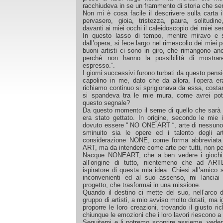
racchiudeva in se un frammento di storia che se
Non mi è cosa facile il descrivere sulla carta 
pervasero, gioia, tristezza, paura, solitud
davanti ai miei occhi il caleidoscopio dei miei sent
In questo lasso di tempo, mentre miravo e s
dall’opera, si fece largo nel rimescolio dei miei 
buoni artisti ci sono in giro, che rimangono ano
perché non hanno la possibilità di mostrar
espresso.”.
I giorni successivi furono turbati da questo pens
capolino in me, dato che da allora, l’opera e
richiamo continuo si sprigionava da essa, costa
si spandeva tra le mie mura, come avrei potu
questo segnale?
Da questo momento il seme di quello che sarà 
era stato gettato. In origine, secondo le mie 
dovuto essere “ NO ONE ART “, arte di nessuno
sminuito sia le opere ed i talento degli arte
considerazione NONE, come forma abbreviata
ART, ma da intendere come arte per tutti, non pe
Nacque NONEART, che a ben vedere i giochi d
all’origine di tutto, nientemeno che ad AR
ispiratore di questa mia idea. Chiesi all’amico 
inconvenienti ed al suo assenso, mi lanciai
progetto, che trasformai in una missione.
Quando il destino ci mette del suo, nell’arco 
gruppo di artisti, a mio avviso molto dotati, ma ig
proporre le loro creazioni, trovando il giusto r
chiunque le emozioni che i loro lavori riescono a
Seguitemi e li potremo scoprire assieme, vede