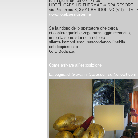
tutti i giorni ore 08:00 - 21:00
HOTEL CAESIUS THERMAE & SPA RESORT
via Peschiera 3, 37011 BARDOLINO (VR) - ITALI
www.hotelcaesiusterme
Se la ridono dello spettatore che cerca
di captare qualche vago messaggio recondito,
in realtà se ne stanno lí nel loro
silente immobilismo, nascondendo l’insidia
del doppiosenso.
G.K. Bodanza
Come arrivare all´esposizione
La pagina di Giovanni Cavassori su Noneart.com