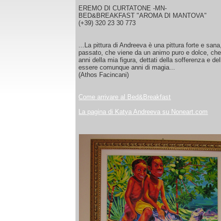
EREMO DI CURTATONE -MN-
BED&BREAKFAST "AROMA DI MANTOVA"
(+39) 320 23 30 773
...La pittura di Andreeva è una pittura forte e san
passato, che viene da un animo puro e dolce, che 
anni della mia figura, dettati della sofferenza e d
essere comunque anni di magia...
(Athos Facincani)
Come arrivare al Bed&Breakfast
La pagina di Katya Andreeva su Noneart.com